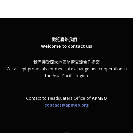
歡迎聯絡我們！
Welcome to contact us!
我們接受亞太地區醫療交流合作提案
We accept proposals for medical exchange and cooperation in
the Asia-Pacific region
Contact to Headquaters Office of
APMEO
contact@apmeo.org