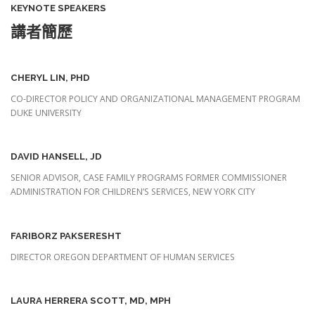
KEYNOTE SPEAKERS
講者簡歷
CHERYL LIN, PHD
CO-DIRECTOR POLICY AND ORGANIZATIONAL MANAGEMENT PROGRAM
DUKE UNIVERSITY
DAVID HANSELL, JD
SENIOR ADVISOR, CASE FAMILY PROGRAMS FORMER COMMISSIONER
ADMINISTRATION FOR CHILDREN’S SERVICES, NEW YORK CITY
FARIBORZ PAKSERESHT
DIRECTOR OREGON DEPARTMENT OF HUMAN SERVICES
LAURA HERRERA SCOTT, MD, MPH