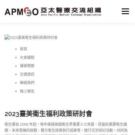
跳
至
選單
主
要
內
容
HOME
MISSON
PROJECTS
NEWS
首頁
SERVICE
PARTNER
ABOUT
ENGLISH
大會議程
講者簡歷
交通資訊
聯絡我們
線上報名
2023臺美衛生福利政策研討會
衛生署自 2006 年起，每年邀請美國衛生界重要人士來臺，就當前重要衛生議
題、未來發展的挑戰、雙方衛生政策執行成果等，進行交流研討活動，共同為