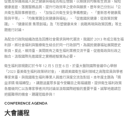
促進及保護兩國人民之健康與福祉而相互借鏡，以期達到均衡衛生資源、縮短
健康差距、落實服務品質、提升行政效率之使命與願景。歷年來已分別以「公
共衛生風險事務管控」、「加強公共衛生安全準備應變」、「重新思考健康風
險與平等」、「均衡實踐全民健康與福祉」、「促進國民健康：從政策到實
踐」、「健康前景 集眾創福」及「形塑健康未來：挑戰再現與政策因應」等主
題進行討論。
為配合行政院組織改造及因應社會需求與時代潮流，我國於 2013 年成立衛生福
利部，將社會福利與醫療衛生結合於同一行政部門，為國民健康福祉展開歷史
新頁。爰此，維持臺、美間既有之衛生福利業務交流平臺，促進衛政與社政之
融合，汲取國際先進國家之實務經驗實為必要。
衛生福利部規劃訂於今年 12 月 5 日至 6 日，於臺大醫院國際會議中心舉辦
「2023 臺美衛生福利政策研討會」，邀請美國衛生福利領域之高階官員與學者
專家來臺，與我國衛生福利專業人員進行深度交流及對話。本年度主題為「精
益求精 衛福轉型」，講題涵蓋眾多當今受矚目之衛福議題，提供衛生福利政策
各層級同仁以及專家學者共同討論並汲取國際經驗的重要平臺。誠摯地邀請您
把握難得的機會，踴躍蒞臨參與！
CONFERENCE AGENDA
大會議程