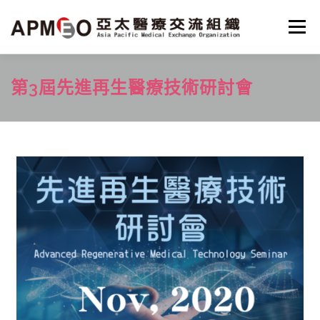
跳
至
選單
主
要
內
容
HOME
MISSON
PROJECTS
NEWS
第3屆先進再生醫療技術研討會
SERVICE
PARTNER
ABOUT
ENGLISH