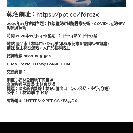
報名網址：
https://ppt.cc/fdrczx
2020年11月會議主題：粒線體與幹細胞醫療技術、COVID-19與HPV
的偵測技術
時間:2020年11月24日(星期二) 下午14點至下午17點
地點:臺北市士林區中正路15號(李科永紀念圖書館B2會議廳)
備註:近士林捷運站，入口於福林路上
諮詢專線:0800-089-900
E-MAIL:APMEOTW@GMAIL.COM
交通資訊：
開車：福林公園地下停車場
台灣聯通停車場-士林官邸場
捷運：淡水新信義線士林站2號出口 （700公尺，步行9分鐘）
公車：士林官邸(中正)站
會場地圖：HTTPS://PPT.CC/F855DX