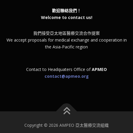
歡迎聯絡我們！
Welcome to contact us!
我們接受亞太地區醫療交流合作提案
We accept proposals for medical exchange and cooperation in
the Asia-Pacific region
Contact to Headquaters Office of
APMEO
contact@apmeo.org
Copyright © 2026 AMPEO 亞太醫療交流組織